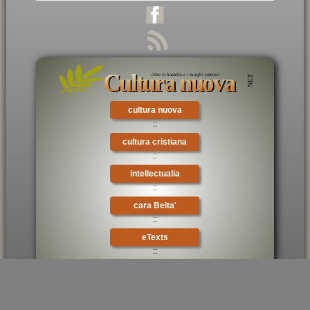
cultura nuova
::
cultura cristiana
::
intellectualia
::
cara Belta'
::
eTexts
::
×
Digitalia
::
mondo oggi