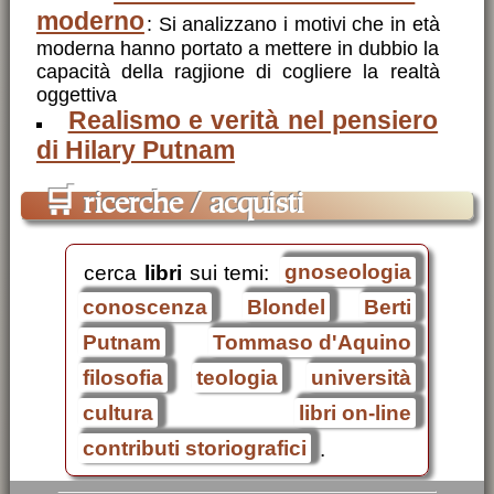
moderno
: Si analizzano i motivi che in età
moderna hanno portato a mettere in dubbio la
capacità della ragjione di cogliere la realtà
oggettiva
Realismo e verità nel pensiero
di Hilary Putnam
🛒
ricerche / acquisti
cerca
libri
sui temi:
gnoseologia
conoscenza
Blondel
Berti
Putnam
Tommaso d'Aquino
filosofia
teologia
università
cultura
libri on-line
contributi storiografici
.