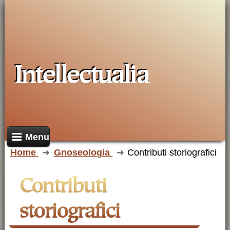
Intellectualia
Menu
Home
Gnoseologia
Contributi storiografici
contributi
storiografici