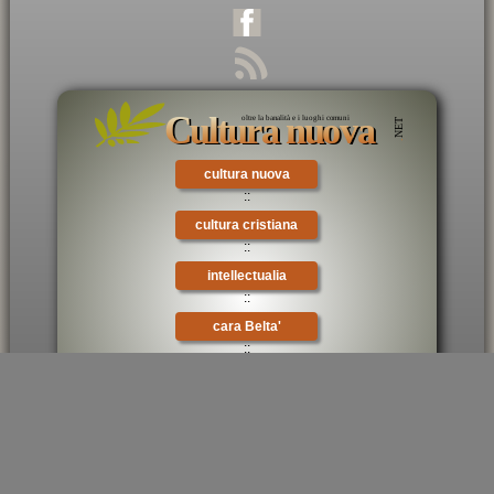
cultura nuova
::
cultura cristiana
::
intellectualia
::
cara Belta'
::
×
eTexts
::
Digitalia
::
mondo oggi