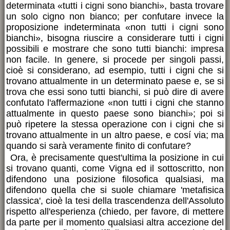
determinata «tutti i cigni sono bianchi», basta trovare
un solo cigno non bianco; per confutare invece la
proposizione indeterminata «non tutti i cigni sono
bianchi», bisogna riuscire a considerare tutti i cigni
possibili e mostrare che sono tutti bianchi: impresa
non facile. In genere, si procede per singoli passi,
cioè si considerano, ad esempio, tutti i cigni che si
trovano attualmente in un determinato paese e, se si
trova che essi sono tutti bianchi, si può dire di avere
confutato l'affermazione «non tutti i cigni che stanno
attualmente in questo paese sono bianchi»; poi si
può ripetere la stessa operazione con i cigni che si
trovano attualmente in un altro paese, e cosí via; ma
quando si sarà veramente finito di confutare?
Ora, è precisamente quest'ultima la posizione in cui
si trovano quanti, come Vigna ed il sottoscritto, non
difendono una posizione filosofica qualsiasi, ma
difendono quella che si suole chiamare 'metafisica
classica', cioè la tesi della trascendenza dell'Assoluto
rispetto all'esperienza (chiedo, per favore, di mettere
da parte per il momento qualsiasi altra accezione del