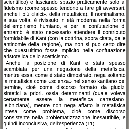
scientifico) e lasciando spazio praticamente solo al
fideismo (come spesso tendono a fare gli avversari,
anche i piú «laici», della metafisica). Il nominalismo,
a sua volta, è rivissuto in età moderna nella forma
dell'empirismo humiano, e per la confutazione di
entrambi è stato necessario attendere il contributo
formidabile di Kant (con la dottrina, sopra citata, delle
antinomie della ragione), ma non si può certo dire
che quest'ultimo fosse implicito nella confutazione
aristotelica dello scetticismo.
Anche la posizione di Kant è stata spesso
scambiata per una negazione della metafisica,
mentre essa, come è stato dimostrato, nega soltanto
la metafisica come «scienza» nel senso kantiano del
termine, cioè come discorso formato da giudizi
sintetici a priori, ossia determinanti (quale voleva
certamente essere la metafisica cartesiano-
leibniziana), mentre non nega affatto la metafisica
intesa come problema, cioè come discorso
consistente nella problematizzazione inesauribile, e
quindi inconclusiva, dell'esperienza (11).