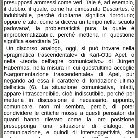
presupposti ammessi come veri. Tale è, ad esempio,
il dubbio, il quale, come ha dimostrato Descartes, è
indubitabile, perché dubitarne significa riprodurlo;
oppure è tale, come si diceva un tempo nella 'scuola
padovana', la problematicità pura, la quale è
improblematizzabile, perché metterla in questione
significa esercitarla (5).
Un discorso analogo, oggi, si può trovare nella
«pragmatica trascendentale» di Karl-Otto Apel, o
nella «teoria dell'agire comunicativo» di Jürgen
Habermas, nella misura in cui quest'ultimo accoglie
l'«argomentazione trascendentale» di Apel, pur
negando ad essa il carattere di fondazione ultima
dell'etica (6). La situazione comunicativa, infatti,
appare intrascendibile, cioè indiscutibile, perché per
metterla in discussione è necessario, appunto,
comunicare. Non mi sembra, perciò, di poter
condividere le critiche mosse a questi pensatori da
quanti hanno rilevato come la loro posizione
presupponga una situazione di dialogo, di
comunicazione, e quindi di intersoggettività, che