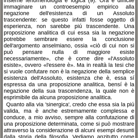
insieme fenomenologia e logica (9). Ora è difficile
immaginare un controesempio empirico alla
negazione dell'esistenza di un Assoluto
trascendente: se questo infatti fosse oggetto di
esperienza, non sarebbe piú trascendente. Una
proposizione analitica di cui essa sia la negazione
potrebbe sembrare essere la conclusione
dell'argomento anselmiano, ossia «ciò di cui non si
può pensare nulla di maggiore esiste
necessariamente», che è come dire «l'Assoluto
esiste», ovvero «l'essere è». Ma in realtà la tesi che
si vuole confutare non è la negazione della semplice
esistenza dell'Assoluto, esistenza che è, essa sí
espressa da una proposizione analitica, bensí è la
negazione della sua trascendenza, la quale non è
esprimibile da alcuna proposizione analitica.
Quanto alla via 'sinergica', credo che essa sia la piú
valida, ma è anche estremamente complessa e
conduce, a mio avviso, sempre alla confutazione di
una proposizione determinata, come si può mostrare
attraverso la considerazione di alcuni esempi desunti
dalla storia della filosofia. Vediamo anzitutto come