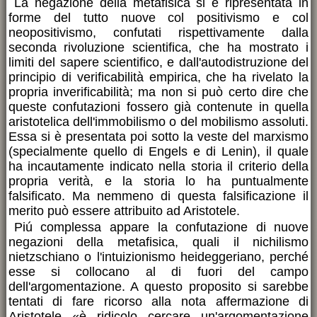
La negazione della metafisica si è ripresentata in
forme del tutto nuove col positivismo e col
neopositivismo, confutati rispettivamente dalla
seconda rivoluzione scientifica, che ha mostrato i
limiti del sapere scientifico, e dall'autodistruzione del
principio di verificabilità empirica, che ha rivelato la
propria inverificabilità; ma non si può certo dire che
queste confutazioni fossero già contenute in quella
aristotelica dell'immobilismo o del mobilismo assoluti.
Essa si è presentata poi sotto la veste del marxismo
(specialmente quello di Engels e di Lenin), il quale
ha incautamente indicato nella storia il criterio della
propria verità, e la storia lo ha puntualmente
falsificato. Ma nemmeno di questa falsificazione il
merito può essere attribuito ad Aristotele.
Piú complessa appare la confutazione di nuove
negazioni della metafisica, quali il nichilismo
nietzschiano o l'intuizionismo heideggeriano, perché
esse si collocano al di fuori del campo
dell'argomentazione. A questo proposito si sarebbe
tentati di fare ricorso alla nota affermazione di
Aristotele «è ridicolo cercare un'argomentazione