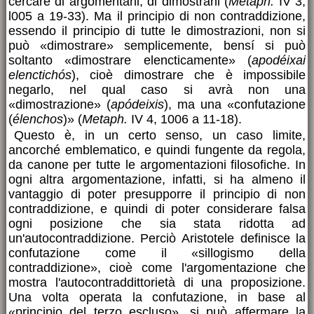
cercare di argomentarli, di dimostrarli (
Metaph.
IV 3,
l005 a 19-33). Ma il principio di non contraddizione,
essendo il principio di tutte le dimostrazioni, non si
può «dimostrare» semplicemente, bensí si può
soltanto «dimostrare elencticamente» (
apodéixai
elenctichós
), cioè dimostrare che è impossibile
negarlo, nel qual caso si avrà non una
«dimostrazione» (
apódeixis
), ma una «confutazione
(
élenchos
)» (
Metaph.
IV 4, 1006 a 11-18).
Questo è, in un certo senso, un caso limite,
ancorché emblematico, e quindi fungente da regola,
da canone per tutte le argomentazioni filosofiche. In
ogni altra argomentazione, infatti, si ha almeno il
vantaggio di poter presupporre il principio di non
contraddizione, e quindi di poter considerare falsa
ogni posizione che sia stata ridotta ad
un'autocontraddizione. Perciò Aristotele definisce la
confutazione come il «sillogismo della
contraddizione», cioè come l'argomentazione che
mostra l'autocontraddittorietà di una proposizione.
Una volta operata la confutazione, in base al
«principio del terzo escluso», si può affermare la