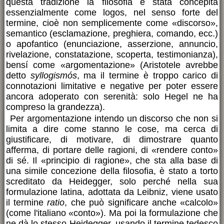
questa tradizione la filosofia è stata concepita
essenzialmente come logos, nel senso forte del
termine, cioè non semplicemente come «discorso»,
semantico (esclamazione, preghiera, comando, ecc.)
o apofantico (enunciazione, asserzione, annuncio,
rivelazione, constatazione, scoperta, testimonianza),
bensí come «argomentazione» (Aristotele avrebbe
detto
syllogismós
, ma il termine è troppo carico di
connotazioni limitative e negative per poter essere
ancora adoperato con serenità: solo Hegel ne ha
compreso la grandezza).
Per argomentazione intendo un discorso che non si
limita a dire come stanno le cose, ma cerca di
giustificare, di motivare, di dimostrare quanto
afferma, di portare delle ragioni, di «rendere conto»
di sé. Il «principio di ragione», che sta alla base di
una simile concezione della filosofia, è stato a torto
screditato da Heidegger, solo perché nella sua
formulazione latina, adottata da Leibniz, viene usato
il termine
ratio
, che può significare anche «calcolo»
(come l'italiano «conto»). Ma poi la formulazione che
ne dà lo stesso Heidegger, usando il termine tedesco