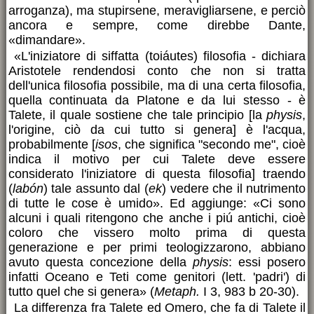
arroganza), ma stupirsene, meravigliarsene, e perciò
ancora e sempre, come direbbe Dante,
«dimandare».
«L'iniziatore di siffatta (toiáutes) filosofia - dichiara
Aristotele rendendosi conto che non si tratta
dell'unica filosofia possibile, ma di una certa filosofia,
quella continuata da Platone e da lui stesso - è
Talete, il quale sostiene che tale principio [la
physis
,
l'origine, ciò da cui tutto si genera] è l'acqua,
probabilmente [
isos
, che significa "secondo me", cioè
indica il motivo per cui Talete deve essere
considerato l'iniziatore di questa filosofia] traendo
(
labón
) tale assunto dal (
ek
) vedere che il nutrimento
di tutte le cose è umido». Ed aggiunge: «Ci sono
alcuni i quali ritengono che anche i piú antichi, cioè
coloro che vissero molto prima di questa
generazione e per primi teologizzarono, abbiano
avuto questa concezione della
physis
: essi posero
infatti Oceano e Teti come genitori (lett. 'padri') di
tutto quel che si genera» (
Metaph.
I 3, 983 b 20-30).
La differenza fra Talete ed Omero, che fa di Talete il