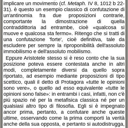
implicare un movimento (cf.
Metaph.
IV 8, 1012 b 22-
31). è questo un esempio classico di confutazione di
un'antinomia fra due proposizioni contrarie,
comportante la dimostrazione di quella
contraddittoria ad entrambe, cioè «qualcosa si
muove e qualcosa sta fermo». Ritengo che si tratti di
una confutazione 'forte', cioè definitiva, tale da
escludere per sempre la riproponibilità dell'assoluto
immobilismo e dell'assoluto mobilismo.
Eppure Aristotele stesso si è reso conto che la sua
posizione poteva essere contestata anche in altri
modi, completamente diversi da quello sopra
riportato, ad esempio mediante proposizioni di tipo
scettico, quali il detto di Protagora «tutte le opinioni
sono vere», o quello ad esso equivalente «tutte le
opinioni sono false»: in entrambi i casi, infatti, non c'è
piú spazio né per la metafisica classica né per un
qualsiasi altro tipo di filosofia. Egli si è impegnato
ancor prima, pertanto, a confutare anche queste
ultime, osservando come la prima comporti la verità
anche della sua opposta, e pertanto si autodistrugga,