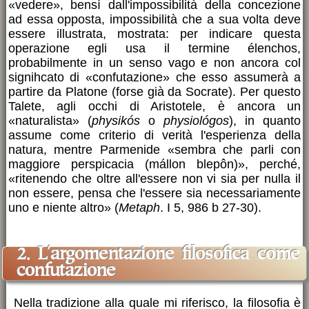
«vedere», bensí dall'impossibilità della concezione
ad essa opposta, impossibilità che a sua volta deve
essere illustrata, mostrata: per indicare questa
operazione egli usa il termine élenchos,
probabilmente in un senso vago e non ancora col
signihcato di «confutazione» che esso assumerà a
partire da Platone (forse già da Socrate). Per questo
Talete, agli occhi di Aristotele, è ancora un
«naturalista» (
physikós
o
physiológos
), in quanto
assume come criterio di verità l'esperienza della
natura, mentre Parmenide «sembra che parli con
maggiore perspicacia (mállon blepôn)», perché,
«ritenendo che oltre all'essere non vi sia per nulla il
non essere, pensa che l'essere sia necessariamente
uno e niente altro» (
Metaph
. I 5, 986 b 27-30).
2. L'argomentazione filosofica come
confutazione
Nella tradizione alla quale mi riferisco, la filosofia è