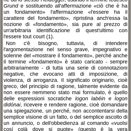
Grund
e sostituendo all'affermazione «ciò che è ha
un fondamento» l'affermazione «l'essere ha il
carattere del fondamento», ripristina anch'essa la
nozione di «fondamento», sia pure al prezzo di
un'arbitraria identificazione di quest'ultimo con
l'essere tout court (1).
Non c'è bisogno, tuttavia, di intendere
l'argomentazione nel senso grave, impegnativo e
solenne del «mostrare il fondamento», perché anche
il termine «fondamento» è stato caricato - sempre
arbitrariamente - di tutta una serie di connotazioni
negative, che evocano atti di imposizione, di
violenza, di arroganza. Il significato originario, cioè
greco, del principio di ragione, talmente evidente da
non essere nemmeno stato mai formulato, è quello
delle espressioni socratiche
logon labéin
e
logon
didónai
, ricevere e rendere ragione, cioè domandare
una spiegazione, un perché, non accontentarsi della
semplice visione di un fatto, o del semplice ascolto di
un annuncio, o dell'obbedienza al comando «vuolsi
cosí colà dove si puote» (questo è la vera