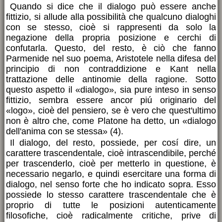
Quando si dice che il dialogo può essere anche
fittizio, si allude alla possibilità che qualcuno dialoghi
con se stesso, cioè si rappresenti da solo la
negazione della propria posizione e cerchi di
confutarla. Questo, del resto, è ciò che fanno
Parmenide nel suo poema, Aristotele nella difesa del
principio di non contraddizione e Kant nella
trattazione delle antinomie della ragione. Sotto
questo aspetto il «dialogo», sia pure inteso in senso
fittizio, sembra essere ancor piú originario del
«logo», cioè del pensiero, se è vero che quest'ultimo
non è altro che, come Platone ha detto, un «dialogo
dell'anima con se stessa» (4).
Il dialogo, del resto, possiede, per cosí dire, un
carattere trascendentale, cioè intrascendibile, perché
per trascenderlo, cioè per metterlo in questione, è
necessario negarlo, e quindi esercitare una forma di
dialogo, nel senso forte che ho indicato sopra. Esso
possiede lo stesso carattere trascendentale che è
proprio di tutte le posizioni autenticamente
filosofiche, cioè radicalmente critiche, prive di