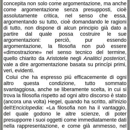
concepita non solo come argomentazione, ma anche
come argomentazione senza presupposti, cioè
assolutamente critica, nel senso che essa,
argomentando su tutto, cioè domandando le ragioni
di tutto, non dispone di alcun principio già dato a
partire dal quale possa costruire le sue
argomentazioni: perciò, pur essendo
argomentazione, la filosofia non può essere
«dimostrazione» nel senso tecnico del termine,
quello chiarito da Aristotele negli
Analitici posteriori
,
vale a dire argomentazione basata su princípi primi,
veri, evidenti.
Colui che ha espresso piú efficacemente di ogni
altro questa condizione, tutto sommato
svantaggiosa, anche se liberamente scelta, in cui si
trova la filosofia rispetto ad ogni altro discorso è stato
(ancora una volta) Hegel, quando ha scritto, all'inizio
dell'
Enciclopedia
: «La filosofia non ha il vantaggio,
del quale godono le altre scienze, di poter
presupporre i suoi oggetti come immediatamente dati
nella rappresentazione, e come già ammesso, nel