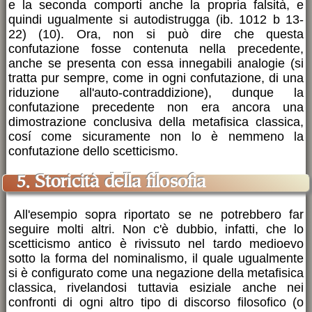
e la seconda comporti anche la propria falsità, e
quindi ugualmente si autodistrugga (ib. 1012 b 13-
22) (10). Ora, non si può dire che questa
confutazione fosse contenuta nella precedente,
anche se presenta con essa innegabili analogie (si
tratta pur sempre, come in ogni confutazione, di una
riduzione all'auto-contraddizione), dunque la
confutazione precedente non era ancora una
dimostrazione conclusiva della metafisica classica,
cosí come sicuramente non lo è nemmeno la
confutazione dello scetticismo.
5. Storicità della filosofia
All'esempio sopra riportato se ne potrebbero far
seguire molti altri. Non c'è dubbio, infatti, che lo
scetticismo antico è rivissuto nel tardo medioevo
sotto la forma del nominalismo, il quale ugualmente
si è configurato come una negazione della metafisica
classica, rivelandosi tuttavia esiziale anche nei
confronti di ogni altro tipo di discorso filosofico (o