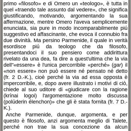
primo «filosofo» e di Omero un «teologo», è tutta in
quel «traendo tale assunto dal vedere», che significa
giustificando, motivando, argomentando la sua
affermazione, mentre Omero l'aveva semplicemente
enunciata, sia pure in modo incomparabilmente piú
suggestivo ed affascinante, che evoca il connubio fra
due divinità. Ma persino Parmenide, il quale in verità
esordisce piú da teologo che da filosofo,
presentandoci il suo pensiero come addirittura
rivelato da una dea, fa dire a quest'ultima che la via
dell"«essere» è l'unica percorribile «perché» (
gar
) il
«non essere» non può essere né pensato né detto
(fr. 2 D.-K.), cioè perché la via ad essa opposta è
impercorribile, e, dopo avere illustrato i motivi di ciò,
chiede al suo uditore di «giudicare con la ragione
(krínai logoi) l'argomentazione molto discussa
(polúderin élenchon)» che gli è stata fornita (fr. 7 D.-
K.).
Anche Parmenide, dunque, argomenta, e per
questo è filosofo, anzi argomenta meglio di Talete,
perché non trae la sua concezione da alcun