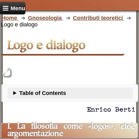
Menu
Home
Gnoseologia
Contributi teoretici
Logo e dialogo
Logo e dialogo
Table of Contents
Enrico Berti
I. La filosofia come «logos», cioè
argomentazione