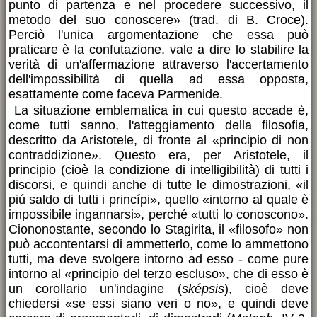
punto di partenza e nel procedere successivo, il
metodo del suo conoscere» (trad. di B. Croce).
Perciò l'unica argomentazione che essa può
praticare è la confutazione, vale a dire lo stabilire la
verità di un'affermazione attraverso l'accertamento
dell'impossibilità di quella ad essa opposta,
esattamente come faceva Parmenide.
La situazione emblematica in cui questo accade è,
come tutti sanno, l'atteggiamento della filosofia,
descritto da Aristotele, di fronte al «principio di non
contraddizione». Questo era, per Aristotele, il
principio (cioè la condizione di intelligibilità) di tutti i
discorsi, e quindi anche di tutte le dimostrazioni, «il
piú saldo di tutti i princípi», quello «intorno al quale è
impossibile ingannarsi», perché «tutti lo conoscono».
Ciononostante, secondo lo Stagirita, il «filosofo» non
può accontentarsi di ammetterlo, come lo ammettono
tutti, ma deve svolgere intorno ad esso - come pure
intorno al «principio del terzo escluso», che di esso è
un corollario un'indagine (
sképsis
), cioè deve
chiedersi «se essi siano veri o no», e quindi deve