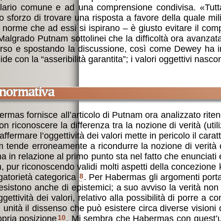
ario comune e ad una comprensione condivisa. «Tuttav
 sforzo di trovare una risposta a favore della quale mil
 norme che ad essi si ispirano – è giusto evitare il com
 Malgrado Putnam sottolinei che la difficoltà ora avanz
scorso e spostando la discussione, così come Dewey ha indi
e con la “asseribilità garantita”; i valori oggettivi nasc
a normativa
rmas fornisce all’articolo di Putnam ora analizzato riteng
 riconoscere la differenza tra la nozione di verità (utiliz
ermare l’oggettività dei valori mette in pericolo il carat
tende erroneamente a ricondurre la nozione di verità di e
ma in relazione al primo punto sta nel fatto che enunciati
pur riconoscendo validi molti aspetti della concezione kan
gatorietà categorica
8
. Per Habermas gli argomenti porta
ne esistono anche di epistemici; a suo avviso la verità 
gettività dei valori, relativo alla possibilità di porre 
 unità il dissenso che può esistere circa diverse visioni 
opria posizione
10
. Mi sembra che Habermas con quest’ultim