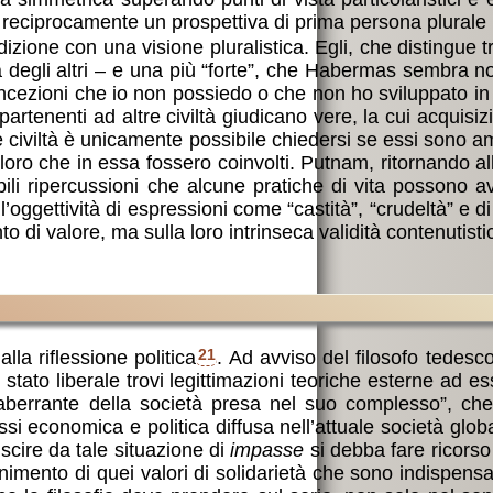
no reciprocamente un prospettiva di prima persona plurale i
zione con una visione pluralistica. Egli, che distingue 
lla degli altri – e una più “forte”, che Habermas sembra 
oncezioni che io non possiedo o che non ho sviluppato in
partenenti ad altre civiltà giudicano vere, la cui acquisi
 civiltà è unicamente possibile chiedersi se essi sono a
oloro che in essa fossero coinvolti. Putnam, ritornando al
bili ripercussioni che alcune pratiche di vita possono a
’oggettività di espressioni come “castità”, “crudeltà” e di
o di valore, ma sulla loro intrinseca validità contenutisti
a riflessione politica
21
. Ad avviso del filosofo tedes
stato liberale trovi legittimazioni teoriche esterne ad e
 aberrante della società presa nel suo complesso”, che
 economica e politica diffusa nell’attuale società global
scire da tale situazione di
impasse
si debba fare ricors
mento di quei valori di solidarietà che sono indispensabi