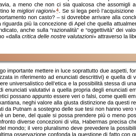
ia, a meno che non ci sia qualcosa che assomigli ad 
itino le
migliori ragioni
»
4
. Se si lega però l’acquisizione 
portamento non casto? – si dovrebbe arrivare alla concl
ata riguarda più la concezione di Apel che quella attua
cato, anche sulla “razionalità” e “oggettività” dei valori.
ono «dalla
critica delle nostre valutazioni
» attraverso la li
o importante mettere in luce soprattutto due aspetti, fon
zata in riferimento ad enunciati descrittivi) e quella di v
tere universalistico dell’etica e la possibilità stessa di 
nunciati valutativi a quella propria degli enunciati emp
 etici possano appunto essere veri o falsi, come quelli em
tiana, neghi valore alla giusta distinzione da questi reali
ti da Putnam a sostegno delle sue tesi non hanno vero v
non è un bene, del quale si possa prendere più o meno po
a confronto diverse concezioni di vita, Habermas precisa c
del mondo; il vero pluralismo deve prevedere la possibilit
a osservazione confonda la questione di fatto con quella 