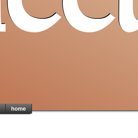
lec
Pro T
Sancta
un ai
cristiani
di Terra
una t
martoria
home