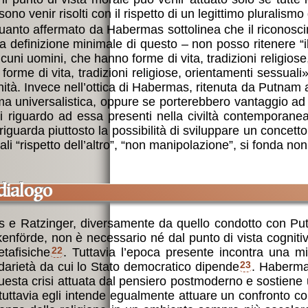
no venir risolti con il rispetto di un legittimo pluralism
anto affermato da Habermas sottolinea che il riconoscime
na definizione minimale di questo – non posso ritenere “i
uni uomini, che hanno forme di vita, tradizioni religios
forme di vita, tradizioni religiose, orientamenti sessuali
à. Invece nell’ottica di Habermas, ritenuta da Putnam al
 universalistica, oppure se porterebbero vantaggio ad un p
nti riguardo ad essa presenti nella civiltà contemporane
iguarda piuttosto la possibilità di sviluppare un concetto 
uali “rispetto dell’altro”, “non manipolazione”, si fonda n
 dialogo
s e Ratzinger, diversamente da quello condotto con Putn
enförde, non è necessario né dal punto di vista cognitivo
etafisiche
22
. Tuttavia l’epoca presente incontra una m
idarietà da cui lo Stato democratico dipende
23
. Habermas
questa crisi attuata dal pensiero postmoderno e sostiene 
tuttavia egli intende egualmente attuare un confronto con