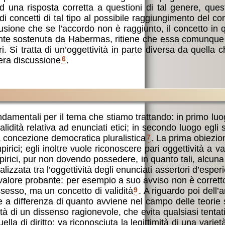
una risposta corretta a questioni di tal genere, que
di concetti di tal tipo al possibile raggiungimento del co
usione che se l’accordo non è raggiunto, il concetto in 
lmente sostenuta da Habermas, ritiene che essa comunque
 Si tratta di un’oggettività in parte diversa da quella ch
bera discussione
6
.
damentali per il tema che stiamo trattando: in primo luogo
alidità relativa ad enunciati etici; in secondo luogo egli 
una concezione democratica pluralistica
7
. La prima obiezion
irici; egli inoltre vuole riconoscere pari oggettività a 
pirici, pur non dovendo possedere, in quanto tali, alcuna 
zzata tra l’oggettività degli enunciati assertori d’esperi
alore probante: per esempio a suo avviso non è corretto 
ssesso, ma un concetto di validità
9
. A riguardo poi dell
he a differenza di quanto avviene nel campo delle teorie 
à di un dissenso ragionevole, che evita qualsiasi tentativ
di diritto; va riconosciuta la legittimità di una varietà 