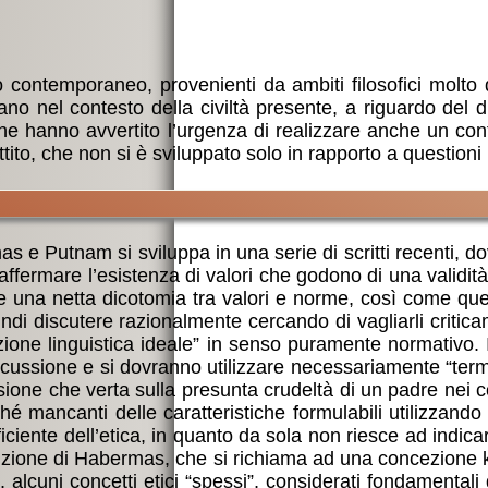
 contemporaneo, provenienti da ambiti filosofici molto div
ntano nel contesto della civiltà presente, a riguardo del
he hanno avvertito l’urgenza di realizzare anche un con
tito, che non si è sviluppato solo in rapporto a questioni 
as e Putnam si sviluppa in una serie di scritti recenti, do
ffermare l’esistenza di valori che godono di una validità
na netta dicotomia tra valori e norme, così come quella t
uindi discutere razionalmente cercando di vagliarli critic
zione linguistica ideale” in senso puramente normativo. In
scussione e si dovranno utilizzare necessariamente “termi
ione che verta sulla presunta crudeltà di un padre nei co
ché mancanti delle caratteristiche formulabili utilizzand
ciente dell’etica, in quanto da sola non riesce ad indica
one di Habermas, che si richiama ad una concezione kanti
, alcuni concetti etici “spessi”, considerati fondamental