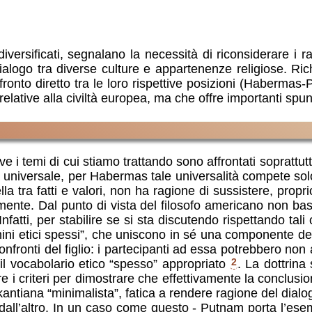
ersificati, segnalano la necessità di riconsiderare i rap
 dialogo tra diverse culture e appartenenze religiose. R
fronto diretto tra le loro rispettive posizioni (Haberma
relative alla civiltà europea, ma che offre importanti spun
ve i temi di cui stiamo trattando sono affrontati soprattut
 universale, per Habermas tale universalità compete solo a
ra fatti e valori, non ha ragione di sussistere, proprio
amente. Dal punto di vista del filosofo americano non bast
fatti, per stabilire se si sta discutendo rispettando tal
ni etici spessi”, che uniscono in sé una componente desc
nfronti del figlio: i partecipanti ad essa potrebbero non
o il vocabolario etico “spesso” appropriato
2
. La dottrin
re i criteri per dimostrare che effettivamente la conclusi
ana “minimalista”, fatica a rendere ragione del dialogo c
i dall’altro. In un caso come questo - Putnam porta l’es