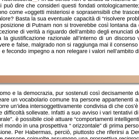
i può dire che consideri questi fondati ontologicamente; 
ono come «oggetti misteriosi e soprasensibili che trascend
lore? Basta la sua eventuale capacità di “risolvere proble
 la posizione di Putnam non si troverebbe così lontana da
ezione di verità a riguardo dell’ambito degli enunciati de
a la giustificazione razionale all’interno di un discors
e e false, malgrado non si raggiunga mai il consenso su
e fecondo impegno a non relegare i valori nell’ambito di 
ll’uomo e la democrazia, pur sostenuti così decisamente d
 creare un vocabolario comune tra persone appartenenti a 
porre un’idea intersoggettivamente condivisa di che cos’
e difficoltà sollevate. Infatti a suo avviso i vari tentati
ale”. è possibile cioè attuare “comportamenti intelligenti
 del mondo in una prospettiva “ orizzontale” di prima perso
ussione. Per Habermas, perciò, piuttosto che riferirsi a D
 persone coinvolte assumono una prospettiva reciproca si