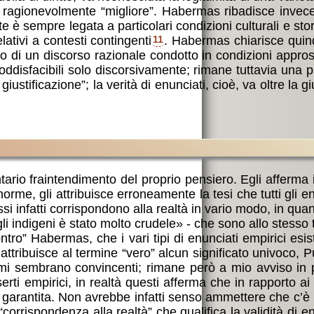
ta ragionevolmente “migliore”. Habermas ribadisce inve
e è sempre legata a particolari condizioni culturali e sto
ativi a contesti contingenti
11
. Habermas chiarisce quind
rno di un discorso razionale condotto in condizioni appro
soddisfacibili solo discorsivamente; rimane tuttavia una p
stificazione”; la verità di enunciati, cioè, va oltre la gi
ario fraintendimento del proprio pensiero. Egli afferma in
norme, gli attribuisce erroneamente la tesi che tutti gli e
ssi infatti corrispondono alla realtà in vario modo, in qua
gli indigeni è stato molto crudele» - che sono allo stesso
ro” Habermas, che i vari tipi di enunciati empirici esist
n attribuisce al termine “vero” alcun significato univoco,
ne mi sembrano convincenti; rimane però a mio avviso in 
rti empirici, in realtà questi afferma che in rapporto ai v
tà garantita. Non avrebbe infatti senso ammettere che c’
“corrispondenza alla realtà” che qualifica la validità di en