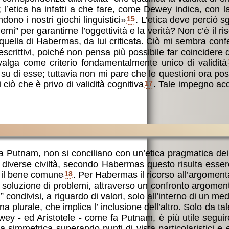
l’etica ha infatti a che fare, come Dewey indica, con la
ono i nostri giochi linguistici»
15
. L’etica deve perciò s
mi” per garantirne l’oggettività e la verità? Non c’è il ri
 quella di Habermas, da lui criticata. Ciò mi sembra con
scrittivi, poiché non pensa più possibile far coincidere q
o valga come criterio fondamentalmente unico di validità
 di esse; tuttavia non mi pare che le questioni ora pos
ciò che è privo di validità cognitiva
17
. Tale impegno ac
a Putnam, non si conciliano con un’etica pragmatica dei v
diverse civiltà, secondo Habermas questo risulta essere 
è il bene comune
18
. Per Habermas il ricorso all’argomenta
vi di soluzione di problemi, attraverso un confronto argomen
” condivisi, a riguardo di valori, solo all’interno di un m
na plurale, che implica l’ inclusione dell’altro. Solo da ta
ewey - ed Aristotele - come fa Putnam, è più utile seguir
mmetrica superando punti di vista particolaristici e etno