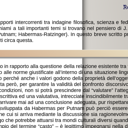
R
porti intercorrenti tra indagine filosofica, scienza e fed
ichiami a tali importanti temi si trovano nel pensiero di
s-Putnam; Habermas-Ratzinger). In questo breve scritto 
ti circa questa.
to in rapporto alla questione della relazione esistente tra
lle norme giustificate all’interno di una situazione ling
 perché anche i valori godono della proprietà dell’oggett
a però, per garantire la validità del confronto discorsivo
i condizioni, non si potrà prescindere dal “valutare” l’at
rittiva ed una valutativa, intrecciate inscindibilmente t
 arrivare mai ad una conclusione adeguata, pur rispettand
a sviluppata da Habermas per Putnam può perciò essere
one cui si arriva mediante la discussione sia ragionevolm
he potrebbe attuarsi tra mondi culturali diversi quando 
empio del termine “casto” – è legittimo impegnarsi nella 