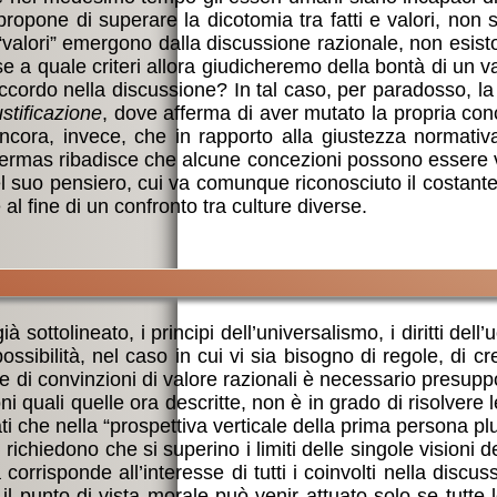
opone di superare la dicotomia tra fatti e valori, non s
i “valori” emergono dalla discussione razionale, non esist
se a quale criteri allora giudicheremo della bontà di un va
d’accordo nella discussione? In tal caso, per paradosso,
ustificazione
, dove afferma di aver mutato la propria conc
 ancora, invece, che in rapporto alla giustezza normativ
rmas ribadisce che alcune concezioni possono essere ver
el suo pensiero, cui va comunque riconosciuto il costante 
 fine di un confronto tra culture diverse.
sottolineato, i principi dell’universalismo, i diritti de
ossibilità, nel caso in cui vi sia bisogno di regole, di
ne di convinzioni di valore razionali è necessario presup
ni quali quelle ora descritte, non è in grado di risolvere l
i che nella “prospettiva verticale della prima persona plur
e, richiedono che si superino i limiti delle singole visioni
corrisponde all’interesse di tutti i coinvolti nella disc
 punto di vista morale può venir attuato solo se tutte le