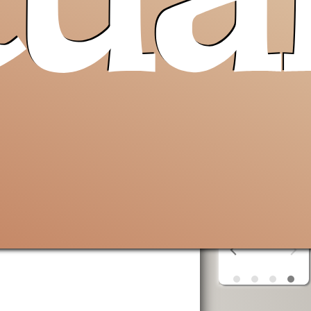
tua
erra
Opera San
aiuta AVSI
Francesco
compra
birra
o
uto a
per i poveri
liquori
al
 e non
monastero
 Santa
della
Cascinazza
AVSI
aiuta chi
erra
è in difficoltà
ta
in tutto il
mondo
OSF
aiuta i
poveri