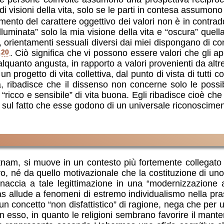
o di visioni della vita, solo se le parti in contesa assumo
nto del carattere oggettivo dei valori non è in contraddi
lluminata” solo la mia visione della vita e “oscura” que
e, orientamenti sessuali diversi dai miei dispongano di c
»
20
. Ciò significa che vi possono essere valori che gli ap
quanto angusta, in rapporto a valori provenienti da altre
rogetto di vita collettiva, dal punto di vista di tutti c
a, ribadisce che il dissenso non concerne solo le possi
“ricco e sensibile” di vita buona. Egli ribadisce cioè che l
on sul fatto che esse godono di un universale riconosciment
am, si muove in un contesto più fortemente collegato all
, né da quello motivazionale che la costituzione di uno 
inaccia a tale legittimazione in una “modernizzazione
 allude a fenomeni di estremo individualismo nella prassi
un concetto “non disfattistico” di ragione, nega che per u
 esso, in quanto le religioni sembrano favorire il manteni