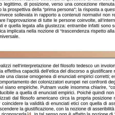
o legittimo, di posizione, verso una concezione ritenu
 la prospettiva della “prima persona”; la risposta a quest
nvece sollevata in rapporto a contenuti normativi non rel
e l’approvazione di tutte le persone coinvolte, all’inte
iati e quella legata alla giustezza: entrambe infatti sono 
implicata nella nozione di “trascendenza rispetto alla giu
niversale.
lizzi nell’interpretazione del filosofo tedesco un involont
effettiva capacità dell’etica del discorso a giustificare 
iste una classe omogenea di enunciati empirici corretti; e
 comportamento dei colonizzatori europei nei confronti de
vi siano empiriche. Putnam vuole insomma chiarire, “cont
nducibile a quella di enunciati empirici. Poiché quindi no
alizzati dal filosofo americano circa la propria posizio
oincidere la validità di enunciati etici con quella di asse
scendere la giustificazione, con la nozione di asseribili
 riconoscerla
14
. In tal senso non è affatto la nozione di 