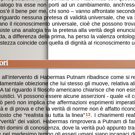
dialogo tra esse non porti ad un cambiamento, anch’ess
 cos’è il bene per me, chi sono – vanno affrontate secondo
riguardo nessuna pretesa di validità universale, che va i
ano il riconoscimento universale, cioè che possono trovar
esiste una analogia tra la pretesa alla verità degli enunc
, a differenza della prima, ha perso la valenza ontologica 
stezza coincide con quella di dignità al riconoscimento u
ori
ta all’intervento di Habermas Putnam ribadisce come si rea
amentale obiezione che lui stesso gli muove, relativa alla 
. A tal riguardo il filosofo americano chiarisce che non es
nguistici. Vi possono essere alcune asserzioni - quale «il
iò però non implica che affermazioni esprimenti imperati
ità e di prova e che la verità di norme non è affatto rico
ttosto che “realista su tutta la linea”
13
. I chiarimenti re
 “verità” dei valori. Habermas rimprovera a Putnam di far c
tri domini di conoscenza, dove la verità può appunto tra
 nel medesimo tempo gli esseri umani siano incapaci di