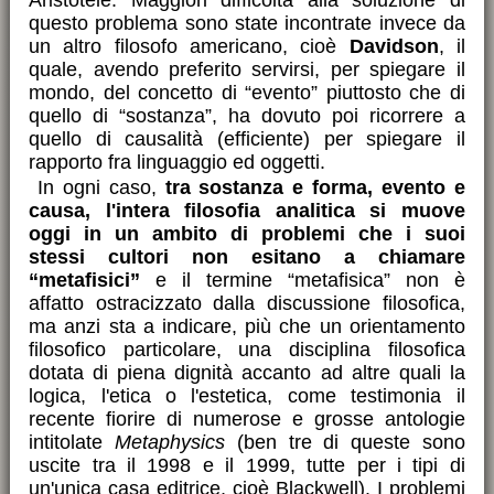
Aristotele. Maggiori difficoltà alla soluzione di
questo problema sono state incontrate invece da
un altro filosofo americano, cioè
Davidson
, il
quale, avendo preferito servirsi, per spiegare il
mondo, del concetto di “evento” piuttosto che di
quello di “sostanza”, ha dovuto poi ricorrere a
quello di causalità (efficiente) per spiegare il
rapporto fra linguaggio ed oggetti.
In ogni caso,
tra sostanza e forma, evento e
causa, l'intera filosofia analitica si muove
oggi in un ambito di problemi che i suoi
stessi cultori non esitano a chiamare
“metafisici”
e il termine “metafisica” non è
affatto ostracizzato dalla discussione filosofica,
ma anzi sta a indicare, più che un orientamento
filosofico particolare, una disciplina filosofica
dotata di piena dignità accanto ad altre quali la
logica, l'etica o l'estetica, come testimonia il
recente fiorire di numerose e grosse antologie
intitolate
Metaphysics
(ben tre di queste sono
uscite tra il 1998 e il 1999, tutte per i tipi di
un'unica casa editrice, cioè Blackwell). I problemi