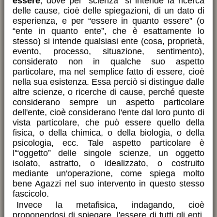
essere
, dove per “scienza” si intende la ricerca
delle cause, cioè delle spiegazioni, di un dato di
esperienza, e per “essere in quanto essere” (o
“ente in quanto ente”, che è esattamente lo
stesso) si intende qualsiasi ente (cosa, proprietà,
evento, processo, situazione, sentimento),
considerato non in qualche suo aspetto
particolare, ma nel semplice fatto di essere, cioè
nella sua esistenza. Essa perciò si distingue dalle
altre scienze, o ricerche di cause, perché queste
considerano sempre un aspetto particolare
dell'ente, cioè considerano l'ente dal loro punto di
vista particolare, che può essere quello della
fisica, o della chimica, o della biologia, o della
psicologia, ecc. Tale aspetto particolare è
l'“oggetto” delle singole scienze, un oggetto
isolato, astratto, o idealizzato, o costruito
mediante un'operazione, come spiega molto
bene Agazzi nel suo intervento in questo stesso
fascicolo.
Invece la metafisica, indagando, cioè
proponendosi di spiegare, l'essere di tutti gli enti,