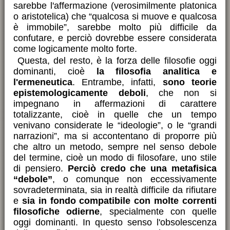
sarebbe l'affermazione (verosimilmente platonica
o aristotelica) che “qualcosa si muove e qualcosa
è immobile”, sarebbe molto più difficile da
confutare, e perciò dovrebbe essere considerata
come logicamente molto forte.
Questa, del resto, è la forza delle filosofie oggi
dominanti, cioè
la filosofia analitica e
l'ermeneutica
. Entrambe, infatti,
sono teorie
epistemologicamente deboli
, che non si
impegnano in affermazioni di carattere
totalizzante, cioè in quelle che un tempo
venivano considerate le “ideologie”, o le “grandi
narrazioni”, ma si accontentano di proporre più
che altro un metodo, sempre nel senso debole
del termine, cioè un modo di filosofare, uno stile
di pensiero.
Perciò credo che una metafisica
“debole”
, o comunque non eccessivamente
sovradeterminata, sia in realtà difficile da rifiutare
e
sia in fondo compatibile con molte correnti
filosofiche odierne
, specialmente con quelle
oggi dominanti. In questo senso l'obsolescenza