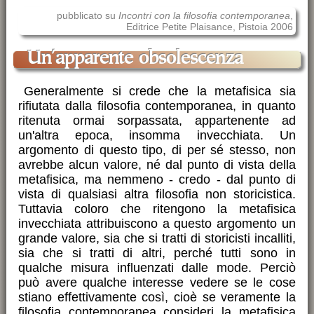
pubblicato su
Incontri con la filosofia contemporanea
,
Editrice Petite Plaisance, Pistoia 2006
Un'apparente obsolescenza
Generalmente si crede che la metafisica sia
rifiutata dalla filosofia contemporanea, in quanto
ritenuta ormai sorpassata, appartenente ad
un'altra epoca, insomma invecchiata. Un
argomento di questo tipo, di per sé stesso, non
avrebbe alcun valore, né dal punto di vista della
metafisica, ma nemmeno - credo - dal punto di
vista di qualsiasi altra filosofia non storicistica.
Tuttavia coloro che ritengono la metafisica
invecchiata attribuiscono a questo argomento un
grande valore, sia che si tratti di storicisti incalliti,
sia che si tratti di altri, perché tutti sono in
qualche misura influenzati dalle mode. Perciò
può avere qualche interesse vedere se le cose
stiano effettivamente così, cioè se veramente la
filosofia contemporanea consideri la metafisica