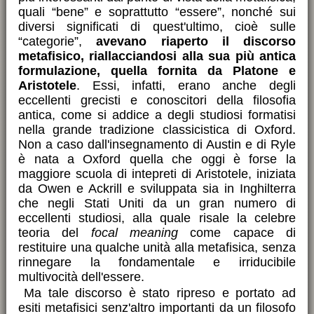
quali “bene” e soprattutto “essere”, nonché sui
diversi significati di quest'ultimo, cioè sulle
“categorie”,
avevano riaperto il discorso
metafisico, riallacciandosi alla sua più antica
formulazione, quella fornita da Platone e
Aristotele
. Essi, infatti, erano anche degli
eccellenti grecisti e conoscitori della filosofia
antica, come si addice a degli studiosi formatisi
nella grande tradizione classicistica di Oxford.
Non a caso dall'insegnamento di Austin e di Ryle
è nata a Oxford quella che oggi è forse la
maggiore scuola di intepreti di Aristotele, iniziata
da Owen e Ackrill e sviluppata sia in Inghilterra
che negli Stati Uniti da un gran numero di
eccellenti studiosi, alla quale risale la celebre
teoria del
focal meaning
come capace di
restituire una qualche unità alla metafisica, senza
rinnegare la fondamentale e irriducibile
multivocità dell'essere.
Ma tale discorso è stato ripreso e portato ad
esiti metafisici senz'altro importanti da un filosofo