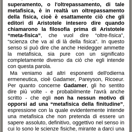
superamento, o l'oltrepassamento, di tale
metafisica, è in realtà un oltrepassamento
della fisica, cioè è esattamente ciò che gli
editori di Aristotele intesero dire quando
chiamarono la filosofia prima di Aristotele
“meta-fisica”
, che vuol dire “oltre-fisica”,
“scienza che va al di là della fisica”. In questo
senso si può dire che anche Heidegger ammette
la metafisica, sia pure con un significato
completamente diverso da ciò che egli intende
con questa parola.
Ma veniamo ad altri esponenti dell'odierna
ermeneutica, cioè Gadamer, Pareyson, Ricoeur.
Per quanto concerne
Gadamer
, gli ho sentito
dire più volte - e probabilmente l'avrà anche
scritto - che egli
non ha nessun motivo di
opporsi ad una “metafisica della finitudine”
,
espressione con la quale evidentemente intende
una metafisica che non pretenda di essere un
sapere assoluto, definitivo, oggettivo nel senso in
cui lo sono le scienze fisiche, mirante a darci una