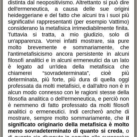
distinta dal neopositivismo. Altrettanto si può dire
dell'ermeneutica, a causa delle sue origini
heideggeriane e del fatto che alcuni tra i suoi più
significativi rappresentanti (per esempio Vattimo)
considerano la metafisica irrimediabilmente finita.
Tuttavia si tratta, a mio giudizio, solo di
un'apparenza. Vorrei infatti mostrare, sia pure
molto brevemente e sommariamente, che
l'antimetafisicismo ancora persistente in alcuni
filosofi analitici e in alcuni ermeneutici da un lato
è legato ad un'idea della metafisica che
chiamerei “sovradeterminata”, cioè più
determinata, più forte, più dura di quella oggi
professata da molti metafisici, e dall'altro non è in
alcun modo connesso con le ragioni stesse della
filosofia analitica o dell'ermeneutica, e perciò non
è nemmeno di fatto professato da molti filosofi
analitici o ermeneutici. Indi cercherò anche di
mostrare, sempre molto sommariamente, che
il
significato originario della metafisica è molto
meno sovradeterminato di quanto si creda
, o