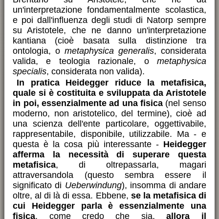
un'interpretazione fondamentalmente scolastica,
e poi dall'influenza degli studi di Natorp sempre
su Aristotele, che ne danno un'interpretazione
kantiana (cioè basata sulla distinzione tra
ontologia, o
metaphysica generalis
, considerata
valida, e teologia razionale, o
metaphysica
specialis
, considerata non valida).
In pratica Heidegger riduce la metafisica,
quale si è costituita e sviluppata da Aristotele
in poi, essenzialmente ad una fisica
(nel senso
moderno, non aristotelico, del termine), cioè ad
una scienza dell'ente particolare, oggettivabile,
rappresentabile, disponibile, utilizzabile. Ma - e
questa è la cosa più interessante -
Heidegger
afferma la necessità di superare questa
metafisica
, di oltrepassarla, magari
attraversandola (questo sembra essere il
significato di
Ueberwindung
), insomma di andare
oltre, al di là di essa. Ebbene,
se la metafisica di
cui Heidegger parla è essenzialmente una
fisica
, come credo che sia,
allora il