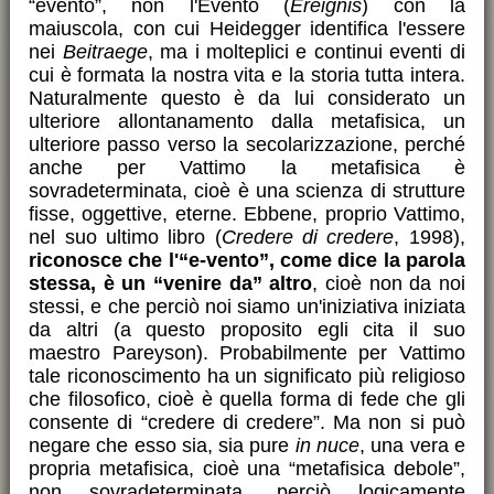
“evento”, non l'Evento (
Ereignis
) con la
maiuscola, con cui Heidegger identifica l'essere
nei
Beitraege
, ma i molteplici e continui eventi di
cui è formata la nostra vita e la storia tutta intera.
Naturalmente questo è da lui considerato un
ulteriore allontanamento dalla metafisica, un
ulteriore passo verso la secolarizzazione, perché
anche per Vattimo la metafisica è
sovradeterminata, cioè è una scienza di strutture
fisse, oggettive, eterne. Ebbene, proprio Vattimo,
nel suo ultimo libro (
Credere di credere
, 1998),
riconosce che l'“e-vento”, come dice la parola
stessa, è un “venire da” altro
, cioè non da noi
stessi, e che perciò noi siamo un'iniziativa iniziata
da altri (a questo proposito egli cita il suo
maestro Pareyson). Probabilmente per Vattimo
tale riconoscimento ha un significato più religioso
che filosofico, cioè è quella forma di fede che gli
consente di “credere di credere”. Ma non si può
negare che esso sia, sia pure
in nuce
, una vera e
propria metafisica, cioè una “metafisica debole”,
non sovradeterminata, perciò logicamente