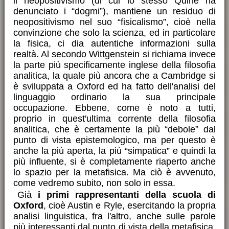
il neopositivismo (di cui lo stesso Quine ha
denunciato i “dogmi”), mantiene un residuo di
neopositivismo nel suo “fisicalismo”, cioè nella
convinzione che solo la scienza, ed in particolare
la fisica, ci dia autentiche informazioni sulla
realtà. Al secondo Wittgenstein si richiama invece
la parte più specificamente inglese della filosofia
analitica, la quale più ancora che a Cambridge si
è sviluppata a Oxford ed ha fatto dell'analisi del
linguaggio ordinario la sua principale
occupazione. Ebbene, come è noto a tutti,
proprio in quest'ultima corrente della filosofia
analitica, che è certamente la più “debole” dal
punto di vista epistemologico, ma per questo è
anche la più aperta, la più “simpatica” e quindi la
più influente, si è completamente riaperto anche
lo spazio per la metafisica. Ma ciò è avvenuto,
come vedremo subito, non solo in essa.
Già
i primi rappresentanti della scuola di
Oxford
, cioè Austin e Ryle, esercitando la propria
analisi linguistica, fra l'altro, anche sulle parole
più interessanti dal punto di vista della metafisica,