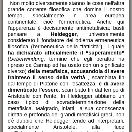
Non molto diversamente stanno le cose nell'altra
grande corrente filosofica che domina il nostro
tempo, specialmente in area europea
continentale, cioè l'ermeneutica. Anche qui
l'apparenza è decisamente antimetafisica: basti
pensare a
Heidegger
, universalmente
considerato il fondatore dell'odierna ermeneutica
filosofica (l'ermeneutica della “fatticità”), il quale
ha dichiarato ufficialmente il “superamento”
(
Ueberwindung
, termine che egli peraltro ha
ripreso da Carnap ed ha usato con un significato
diverso)
della metafisica, accusandola di avere
frainteso il senso della verità
, scambiata fin
dal tempo di Platone con l'esattezza,
e di avere
dimenticato l'essere
, scambiato fin dal tempo di
Aristotele con l'ente. In Heidegger abbiamo un
caso tipico di sovradeterminazione della
metafisica. Malgrado, infatti, la sua conoscenza
diretta e profonda dei grandi metafisici greci, non
c'è dubbio che Heidegger tende ad interpretarli,
specialmente Aristotele, alla luce