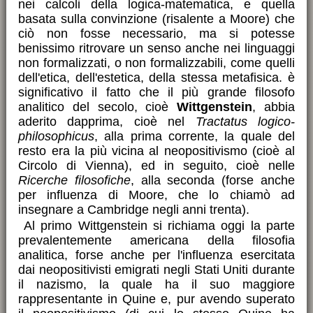
nei calcoli della logica-matematica, e quella
basata sulla convinzione (risalente a Moore) che
ciò non fosse necessario, ma si potesse
benissimo ritrovare un senso anche nei linguaggi
non formalizzati, o non formalizzabili, come quelli
dell'etica, dell'estetica, della stessa metafisica. è
significativo il fatto che il più grande filosofo
analitico del secolo, cioè
Wittgenstein
, abbia
aderito dapprima, cioè nel
Tractatus logico-
philosophicus
, alla prima corrente, la quale del
resto era la più vicina al neopositivismo (cioè al
Circolo di Vienna), ed in seguito, cioè nelle
Ricerche filosofiche
, alla seconda (forse anche
per influenza di Moore, che lo chiamò ad
insegnare a Cambridge negli anni trenta).
Al primo Wittgenstein si richiama oggi la parte
prevalentemente americana della filosofia
analitica, forse anche per l'influenza esercitata
dai neopositivisti emigrati negli Stati Uniti durante
il nazismo, la quale ha il suo maggiore
rappresentante in Quine e, pur avendo superato