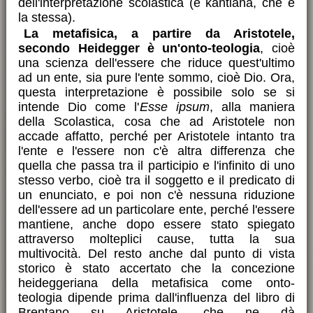
dell'interpretazione scolastica (e kantiana, che è
la stessa).
La metafisica, a partire da Aristotele,
secondo Heidegger è un'onto-teologia
, cioè
una scienza dell'essere che riduce quest'ultimo
ad un ente, sia pure l'ente sommo, cioè Dio. Ora,
questa interpretazione è possibile solo se si
intende Dio come l'
Esse ipsum
, alla maniera
della Scolastica, cosa che ad Aristotele non
accade affatto, perché per Aristotele intanto tra
l'ente e l'essere non c'è altra differenza che
quella che passa tra il participio e l'infinito di uno
stesso verbo, cioè tra il soggetto e il predicato di
un enunciato, e poi non c'è nessuna riduzione
dell'essere ad un particolare ente, perché l'essere
mantiene, anche dopo essere stato spiegato
attraverso molteplici cause, tutta la sua
multivocità. Del resto anche dal punto di vista
storico è stato accertato che la concezione
heideggeriana della metafisica come onto-
teologia dipende prima dall'influenza del libro di
Brentano su Aristotele, che ne dà