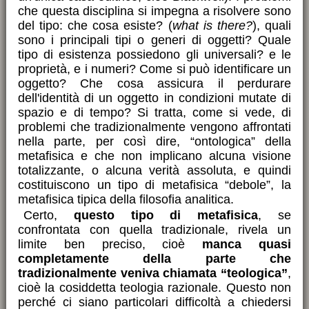
che questa disciplina si impegna a risolvere sono
del tipo: che cosa esiste? (
what is there?
), quali
sono i principali tipi o generi di oggetti? Quale
tipo di esistenza possiedono gli universali? e le
proprietà, e i numeri? Come si può identificare un
oggetto? Che cosa assicura il perdurare
dell'identità di un oggetto in condizioni mutate di
spazio e di tempo? Si tratta, come si vede, di
problemi che tradizionalmente vengono affrontati
nella parte, per così dire, “ontologica” della
metafisica e che non implicano alcuna visione
totalizzante, o alcuna verità assoluta, e quindi
costituiscono un tipo di metafisica “debole”, la
metafisica tipica della filosofia analitica.
Certo,
questo tipo di metafisica
, se
confrontata con quella tradizionale, rivela un
limite ben preciso, cioè
manca quasi
completamente della parte che
tradizionalmente veniva chiamata “teologica”
,
cioè la cosiddetta teologia razionale. Questo non
perché ci siano particolari difficoltà a chiedersi