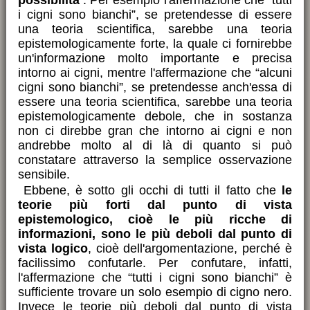
possibilità
. Per esempio l'affermazione che “tutti
i cigni sono bianchi”, se pretendesse di essere
una teoria scientifica, sarebbe una teoria
epistemologicamente forte, la quale ci fornirebbe
un'informazione molto importante e precisa
intorno ai cigni, mentre l'affermazione che “alcuni
cigni sono bianchi”, se pretendesse anch'essa di
essere una teoria scientifica, sarebbe una teoria
epistemologicamente debole, che in sostanza
non ci direbbe gran che intorno ai cigni e non
andrebbe molto al di là di quanto si può
constatare attraverso la semplice osservazione
sensibile.
Ebbene, è sotto gli occhi di tutti il fatto che
le
teorie più forti dal punto di vista
epistemologico, cioè le più ricche di
informazioni, sono le più deboli dal punto di
vista logico
, cioè dell'argomentazione, perché è
facilissimo confutarle. Per confutare, infatti,
l'affermazione che “tutti i cigni sono bianchi” è
sufficiente trovare un solo esempio di cigno nero.
Invece le teorie più deboli dal punto di vista