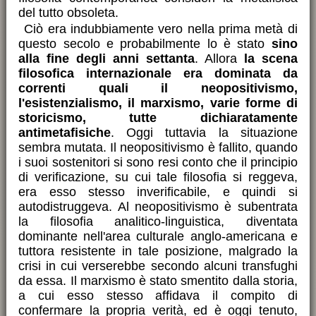
del tutto obsoleta.
Ciò era indubbiamente vero nella prima metà di
questo secolo e probabilmente lo è stato
sino
alla fine degli anni settanta
. Allora
la scena
filosofica internazionale era dominata da
correnti quali il neopositivismo,
l'esistenzialismo, il marxismo, varie forme di
storicismo, tutte dichiaratamente
antimetafisiche
. Oggi tuttavia la situazione
sembra mutata. Il neopositivismo è fallito, quando
i suoi sostenitori si sono resi conto che il principio
di verificazione, su cui tale filosofia si reggeva,
era esso stesso inverificabile, e quindi si
autodistruggeva. Al neopositivismo è subentrata
la filosofia analitico-linguistica, diventata
dominante nell'area culturale anglo-americana e
tuttora resistente in tale posizione, malgrado la
crisi in cui verserebbe secondo alcuni transfughi
da essa. Il marxismo è stato smentito dalla storia,
a cui esso stesso affidava il compito di
confermare la propria verità, ed è oggi tenuto,