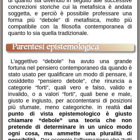
di quanto sia divenuto in seguito alle successive
concrezioni storiche cui la metafisica è andata
soggetta, e perciò è possibile professare una
forma più “debole” di metafisica, molto più
compatibile con la filosofia contemporanea di
quanto lo sia quella tradizionale.
Parentesi epistemologica
L'aggettivo “debole” ha avuto una grande
fortuna nel pensiero contemporaneo da quando è
stato usato per qualificare un modo di pensare, il
cosiddetto “pensiero debole”, che rinuncia a
categorie “forti”, quali vero e falso, valido e
invalido, o a valori “forti”, quali bene e male,
giusto e ingiusto, per accontentarsi di posizioni
più sfumate, meno categoriche. In realtà
dal
punto di vista epistemologico è giusto
chiamare “debole” una teoria che non
pretende di determinare in un unico modo
ogni cosa, ma ammette una pluralità di