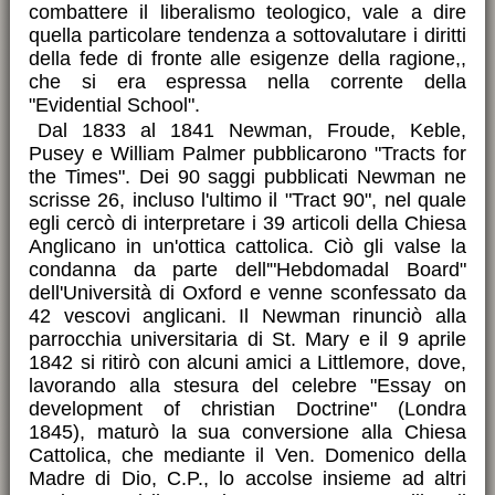
combattere il liberalismo teologico, vale a dire
quella particolare tendenza a sottovalutare i diritti
della fede di fronte alle esigenze della ragione,,
che si era espressa nella corrente della
"Evidential School".
Dal 1833 al 1841 Newman, Froude, Keble,
Pusey e William Palmer pubblicarono "Tracts for
the Times". Dei 90 saggi pubblicati Newman ne
scrisse 26, incluso l'ultimo il "Tract 90", nel quale
egli cercò di interpretare i 39 articoli della Chiesa
Anglicano in un'ottica cattolica. Ciò gli valse la
condanna da parte dell'"Hebdomadal Board"
dell'Università di Oxford e venne sconfessato da
42 vescovi anglicani. Il Newman rinunciò alla
parrocchia universitaria di St. Mary e il 9 aprile
1842 si ritirò con alcuni amici a Littlemore, dove,
lavorando alla stesura del celebre "Essay on
development of christian Doctrine" (Londra
1845), maturò la sua conversione alla Chiesa
Cattolica, che mediante il Ven. Domenico della
Madre di Dio, C.P., lo accolse insieme ad altri