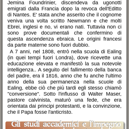
Jemina Foundrinier, discendeva da ugonotti
emigrati dalla Francia dopo la revoca dell'Editto
di Nantes. E' stata anche asserito che il cognome
veniva una volta scritto Newmann e che molti
Ebrei, inglesi e no, vi erano nati. Tuttavia non ci
sono prove documentali che confermino di
questa ascendenza ebraica. Le origini francesi
da parte materne sono fuori dubbio.
A 7 anni, nel 1808, entrò nella scuola di Ealing
(in quei tempi fuori Londra), dove ricevette una
educazione elevata e manifestò la sua notevole
intelligenza.. A seguito del fallimento della banca
del padre, era il 1816, anno che fu anche l'ultimo
anno della sua permanenza nella scuole di
Ealing, ebbe ciò che più tardi egli stesso chiamò
"conversione". Sotto l'influsso di Walter Maser,
pastore calvinista, maturò una fede, che era
orientata dai principi protestanti, e la convinzione,
che il Papa fosse l'anticristo.
Gli studi accademici e l'impegno