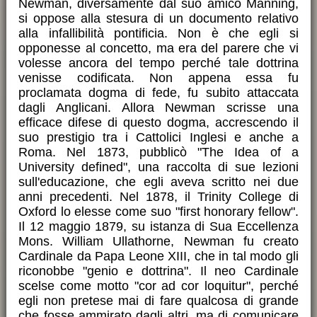
Newman, diversamente dal suo amico Manning,
si oppose alla stesura di un documento relativo
alla infallibilità pontificia. Non è che egli si
opponesse al concetto, ma era del parere che vi
volesse ancora del tempo perché tale dottrina
venisse codificata. Non appena essa fu
proclamata dogma di fede, fu subito attaccata
dagli Anglicani. Allora Newman scrisse una
efficace difese di questo dogma, accrescendo il
suo prestigio tra i Cattolici Inglesi e anche a
Roma. Nel 1873, pubblicò "The Idea of a
University defined", una raccolta di sue lezioni
sull'educazione, che egli aveva scritto nei due
anni precedenti. Nel 1878, il Trinity College di
Oxford lo elesse come suo "first honorary fellow".
Il 12 maggio 1879, su istanza di Sua Eccellenza
Mons. William Ullathorne, Newman fu creato
Cardinale da Papa Leone XIII, che in tal modo gli
riconobbe "genio e dottrina". Il neo Cardinale
scelse come motto "cor ad cor loquitur", perché
egli non pretese mai di fare qualcosa di grande
che fosse ammirato dagli altri, ma di comunicare