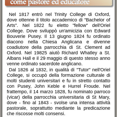
come pastore ed educatore
Nel 1817 entrò nel Trinity College di Oxford,
dove ottenne il titolo accademico di "Bachelor of
Arts". Nel 1822 fu eletto "fellow" dell'Oriel
College. Dove sviluppò un'amicizia con Edward
Bouverie Pusey. Il 13 giugno 1824 fu ordinato
diacono nella Chiesa Anglicana e divenne
coadiutore della parrocchia di St. Clement ad
Oxford. Nel 19825 aiutò Richard Whatley a St.
Albans Hall e il 29 maggio di questo stesso anno
venne ordinato sacerdote anglicano.
Dal 1826 al 1832, in qualità di "Tutor" nell'Oriel
College, si occupò della formazione culturale di
molti studenti universitari e fu in stretto contatto
con Pusey, John Keble e Hurrel Froude. Nel
frattempo, il 14 marzo 1828, fu nominato parroco
(vicar) della parrocchia universitaria di St Mary,
dove - fino al 1843 - svolse una intensa attività
pastorale, soprattutto mediante la predicazione
che riscosse molti consensi.