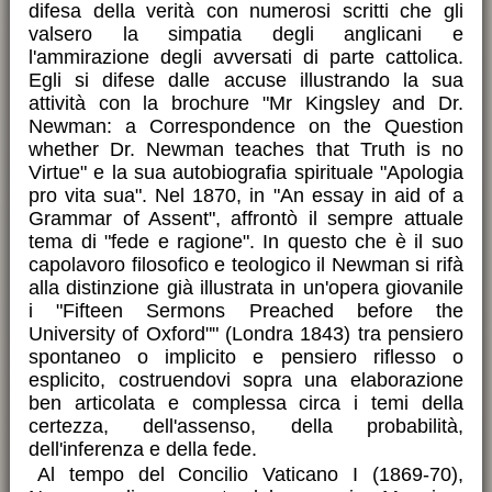
difesa della verità con numerosi scritti che gli
valsero la simpatia degli anglicani e
l'ammirazione degli avversati di parte cattolica.
Egli si difese dalle accuse illustrando la sua
attività con la brochure "Mr Kingsley and Dr.
Newman: a Correspondence on the Question
whether Dr. Newman teaches that Truth is no
Virtue" e la sua autobiografia spirituale "Apologia
pro vita sua". Nel 1870, in "An essay in aid of a
Grammar of Assent", affrontò il sempre attuale
tema di "fede e ragione". In questo che è il suo
capolavoro filosofico e teologico il Newman si rifà
alla distinzione già illustrata in un'opera giovanile
i "Fifteen Sermons Preached before the
University of Oxford"" (Londra 1843) tra pensiero
spontaneo o implicito e pensiero riflesso o
esplicito, costruendovi sopra una elaborazione
ben articolata e complessa circa i temi della
certezza, dell'assenso, della probabilità,
dell'inferenza e della fede.
Al tempo del Concilio Vaticano I (1869-70),