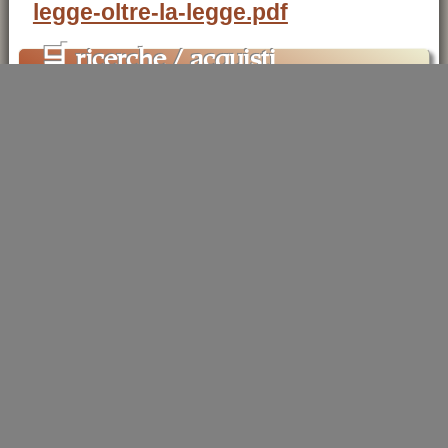
legge-oltre-la-legge.pdf
🛒
ricerche / acquisti
×
cerca
libri
sui temi:
cardinal Newman
John Henry Newman
filosofia
teologia
università
cultura
libri on-line
J.H.Newman
.
cultura nuova