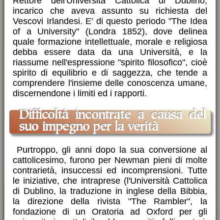
Rettore dell'Università Cattolica di Dublino,
incarico che aveva assunto su richiesta del
Vescovi Irlandesi. E' di questo periodo "The Idea
of a University" (Londra 1852), dove delinea
quale formazione intellettuale, morale e religiosa
debba essere data da una Università, e la
riassume nell'espressione "spirito filosofico", cioè
spirito di equilibrio e di saggezza, che tende a
comprendere l'insieme delle conoscenza umane,
discernendone i limiti ed i rapporti.
Difficoltà incontrate a causa del
suo impegno per la verità
Purtroppo, gli anni dopo la sua conversione al
cattolicesimo, furono per Newman pieni di molte
contrarietà, insuccessi ed incomprensioni. Tutte
le iniziative, che intraprese (l'Università Cattolica
di Dublino, la traduzione in inglese della Bibbia,
la direzione della rivista "The Rambler", la
fondazione di un Oratoria ad Oxford per gli