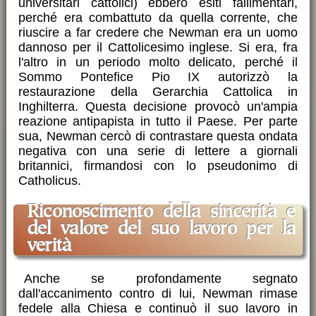
universitari cattolici) ebbero esiti fallimentari,
perché era combattuto da quella corrente, che
riuscire a far credere che Newman era un uomo
dannoso per il Cattolicesimo inglese. Si era, fra
l'altro in un periodo molto delicato, perché il
Sommo Pontefice Pio IX autorizzò la
restaurazione della Gerarchia Cattolica in
Inghilterra. Questa decisione provocò un'ampia
reazione antipapista in tutto il Paese. Per parte
sua, Newman cercò di contrastare questa ondata
negativa con una serie di lettere a giornali
britannici, firmandosi con lo pseudonimo di
Catholicus.
Riconoscimento della sincerità e
del valore del suo lavoro per la
verità
Anche se profondamente segnato
dall'accanimento contro di lui, Newman rimase
fedele alla Chiesa e continuò il suo lavoro in