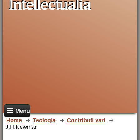
Intellectualia
Menu
Home
Teologia
Contributi vari
J.H.Newman