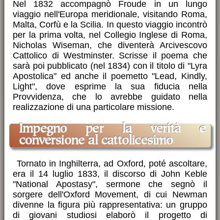
Nel 1832 accompagnò Froude in un lungo
viaggio nell'Europa meridionale, visitando Roma,
Malta, Corfù e la Scilia. In questo viaggio incontrò
per la prima volta, nel Collegio Inglese di Roma,
Nicholas Wiseman, che diventerà Arcivescovo
Cattolico di Westminster. Scrisse il poema che
sarà poi pubblicato (nel 1834) con il titolo di "Lyra
Apostolica" ed anche il poemetto "Lead, Kindly,
Light", dove esprime la sua fiducia nella
Provvidenza, che lo avrebbe guidato nella
realizzazione di una particolare missione.
Impegno per la verità e
conversione al cattolicesimo
Tornato in Inghilterra, ad Oxford, poté ascoltare,
era il 14 luglio 1833, il discorso di John Keble
"National Apostasy", sermone che segnò il
sorgere dell'Oxford Movement, di cui Newman
divenne la figura più rappresentativa: un gruppo
di giovani studiosi elaborò il progetto di