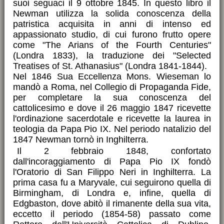
suoi seguaci il 9 ottobre 1845. In questo libro il
Newman utilizza la solida conoscenza della
patristica acquisita in anni di intenso ed
appassionato studio, di cui furono frutto opere
come "The Arians of the Fourth Centuries"
(Londra 1833), la traduzione dei "Selected
Treatises of St. Athanasius" (Londra 1841-1844).
Nel 1846 Sua Eccellenza Mons. Wieseman lo
mandò a Roma, nel Collegio di Propaganda Fide,
per completare la sua conoscenza del
cattolicesimo e dove il 26 maggio 1847 ricevette
l'ordinazione sacerdotale e ricevette la laurea in
teologia da Papa Pio IX. Nel periodo natalizio del
1847 Newman tornò in Inghilterra.
Il 2 febbraio 1848, confortato
dall'incoraggiamento di Papa Pio IX fondò
l'Oratorio di San Filippo Neri in Inghilterra. La
prima casa fu a Maryvale, cui seguirono quella di
Birmingham, di Londra e, infine, quella di
Edgbaston, dove abitò il rimanente della sua vita,
eccetto il periodo (1854-58) passato come