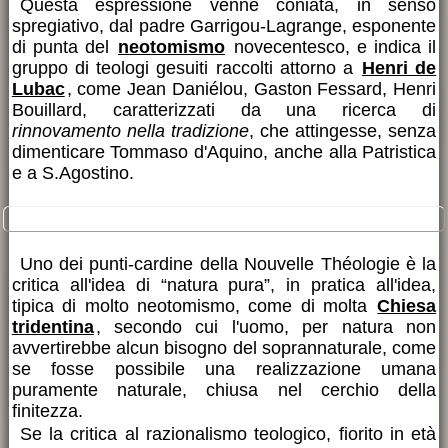
Questa espressione venne
coniata
, in senso
spregiativo, dal padre Garrigou-Lagrange, esponente
di punta del
neotomismo
novecentesco, e indica il
gruppo di teologi gesuiti raccolti attorno a
Henri de
Lubac
, come Jean Daniélou, Gaston Fessard, Henri
Bouillard, caratterizzati da una ricerca di
rinnovamento nella tradizione
, che attingesse, senza
dimenticare Tommaso d'Aquino, anche alla Patristica
e a S.Agostino.
le linee fondamentali
Uno dei punti-cardine della Nouvelle Théologie è la
critica all'idea di “natura pura”, in pratica all'idea,
tipica di molto neotomismo, come di molta
Chiesa
tridentina
, secondo cui l'uomo, per natura non
avvertirebbe alcun bisogno del soprannaturale, come
se fosse possibile una realizzazione umana
puramente naturale, chiusa nel cerchio della
finitezza.
Se la critica al razionalismo teologico, fiorito in età