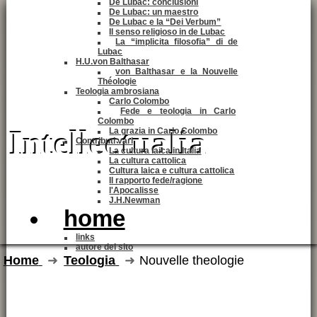
De Lubac: conclusioni
De Lubac: un maestro
De Lubac e la “Dei Verbum”
Il senso religioso in de Lubac
La “implicita filosofia” di de
Lubac
H.U.von Balthasar
von Balthasar e la Nouvelle
Théologie
Teologia ambrosiana
Carlo Colombo
Fede e teologia in Carlo
Colombo
Intellectualia
La grazia in Carlo Colombo
Contributi vari
La cultura laica in Italia
La cultura cattolica
Cultura laica e cultura cattolica
Il rapporto fede/ragione
l'Apocalisse
J.H.Newman
home
links
autore del sito
Home
Teologia
Nouvelle theologie
La Nouvelle