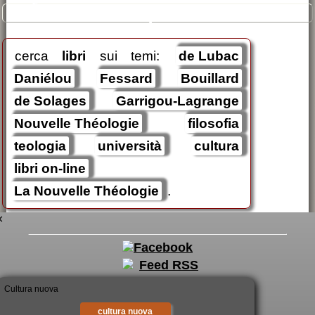
🛒
ricerche / acquisti
cerca
libri
sui temi:
de Lubac
Daniélou
Fessard
Bouillard
de Solages
Garrigou-Lagrange
Nouvelle Théologie
filosofia
teologia
università
cultura
libri on-line
La Nouvelle Théologie
.
×
cultura nuova