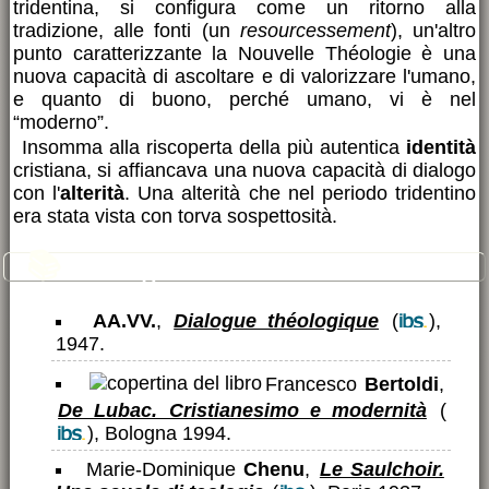
tridentina, si configura come un ritorno alla
tradizione, alle fonti (un
resourcessement
), un'altro
punto caratterizzante la Nouvelle Théologie è una
nuova capacità di ascoltare e di valorizzare l'umano,
e quanto di buono, perché umano, vi è nel
“moderno”.
Insomma alla riscoperta della più autentica
identità
cristiana, si affiancava una nuova capacità di dialogo
con l'
alterità
. Una alterità che nel periodo tridentino
era stata vista con torva sospettosità.
📚
Bibliografia essenziale
AA.VV.
,
Dialogue théologique
(
),
1947.
Francesco
Bertoldi
,
De Lubac. Cristianesimo e modernità
(
), Bologna 1994.
Marie-Dominique
Chenu
,
Le Saulchoir.