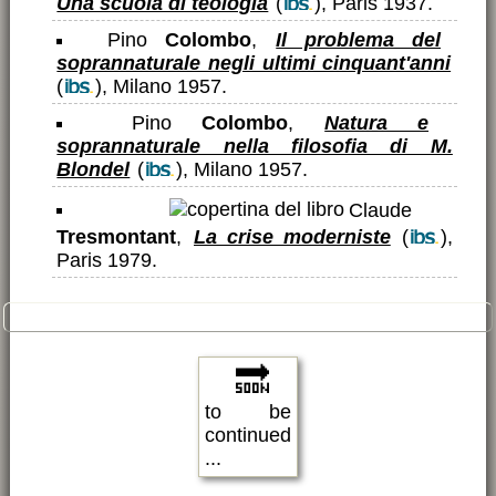
Una scuola di teologia
(
), Paris 1937.
Pino
Colombo
,
Il problema del
soprannaturale negli ultimi cinquant'anni
(
), Milano 1957.
Pino
Colombo
,
Natura e
soprannaturale nella filosofia di M.
Blondel
(
), Milano 1957.
Claude
Tresmontant
,
La crise moderniste
(
),
Paris 1979.
📖
Testi on-line
🔜
to be
continued
...